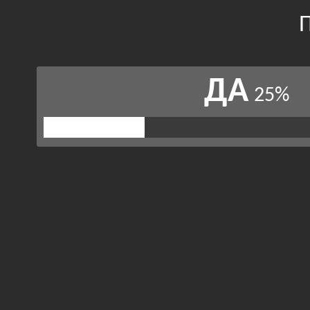
П
ДА
25%