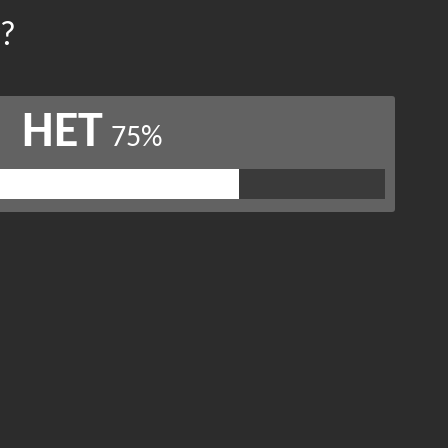
у?
НЕТ
75%