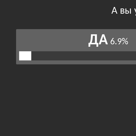
А вы 
ДА
6.9%