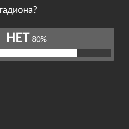
стадиона?
НЕТ
80%