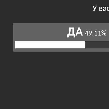
У ва
ДА
49.11%