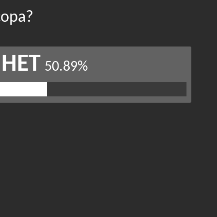
сора?
НЕТ
50.89%