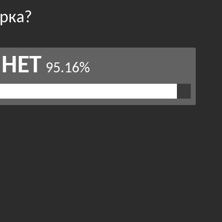
арка?
НЕТ
95.16%