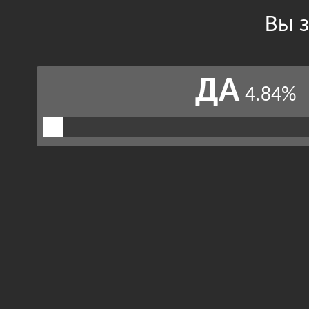
Вы з
ДА
4.84%