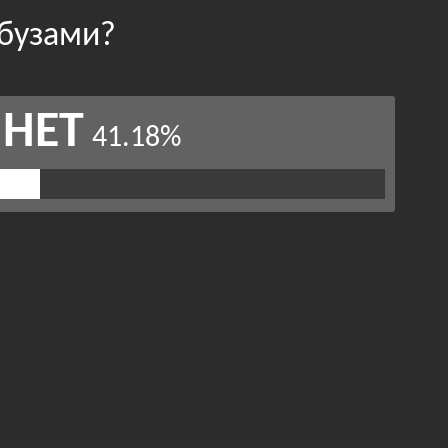
рбузами?
НЕТ
41.18%